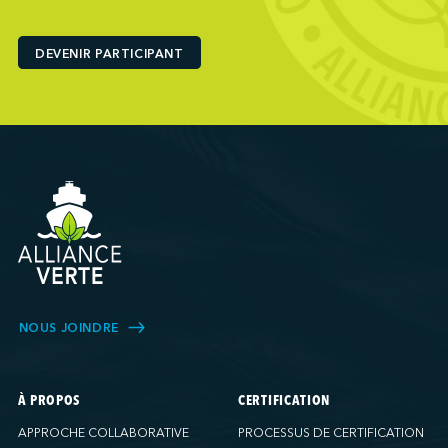
Ports America (Baltimore)
Ports America (Baton Rouge)
DEVENIR PARTICIPANT
Ports America (Bayport)
Ports America (Brooklyn)
Ports America (Charleston)
Ports America (FAPS)
Ports America (Freeport)
Ports America (Galveston)
Ports America (Gulfport)
Ports America (Hueneme)
Ports America (Husky)
Ports America (IAP)
NOUS JOINDRE
Ports America (LA Cruise)
Ports America (MCT)
Ports America (Miami)
À PROPOS
CERTIFICATION
Ports America (NATSS)
APPROCHE COLLABORATIVE
PROCESSUS DE CERTIFICATION