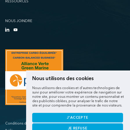
RESSOURCES
Sollio Agriculture (Québec)
SSA Marine (B63 Matson)
SSA Marine (Galveston Cruise)
NOUS JOINDRE
SSA Marine (Long Beach Matson)
SSA Marine (OICT)
SSA Marine (San Diego)
SSA Marine (Stockton)
SSA Marine (Vancouver Cruise)
SSA Marine (West Sacramento)
SSA Marine (West Sitcum Matson)
Nous utilisons des cookies
SSA Marine Canada (Lynnterm)
Nous utilisons des cookies et d'autres technologies de
SSA Marine Canada (Squamish Terminals)
suivi pour améliorer votre expérience de navigation sur
notre site, pour vous montrer un contenu personnalisé et
SSA Marine Canada (Victoria Cruise)
des publicités ciblées, pour analyser le trafic de notre
site et pour comprendre la provenance de nos visiteurs.
SSA Marine Mexico (Lazaro Cardenas)
SSA Marine Mexico (Manzanillo TEC)
J'ACCEPTE
SSA Marine Mexico (Veracruz)
Conditions d'utilisations/Renseignements personnels
JE REFUSE