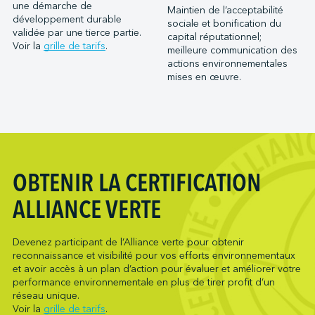
Port Saint John (NB)
une démarche de
Maintien de l’acceptabilité
Metro Ports - Houston
développement durable
Ports of Indiana-Burns Harbor
sociale et bonification du
Metro Ports - Long Beach
validée par une tierce partie.
capital réputationnel;
Ports of Indiana-Jeffersonville
Voir la
grille de tarifs
.
meilleure communication des
Metro Ports - Morehead City
Ports of Indiana-Mount Vernon
actions environnementales
Metro Ports - Stockton
mises en œuvre.
Société du parc industriel et portuaire de Bécancour
Metro Ports - Wilmington
Société du port de Valleyfield
NARL Logistics
Neptune Terminals
New Orleans Terminal LLC
Northumberland Ferries Limited
OBTENIR LA CERTIFICATION
Oceanex
ALLIANCE VERTE
Owen Sound Transportation Company
Pacific Coast Terminals
Devenez participant de l’Alliance verte pour obtenir
Pasha Group (Wilmington)
reconnaissance et visibilité pour vos efforts environnementaux
Pembina Infrastructure and Logistics LP
et avoir accès à un plan d’action pour évaluer et améliorer votre
performance environnementale en plus de tirer profit d’un
Picton Terminals
réseau unique.
PNCT
Voir la
grille de tarifs
.