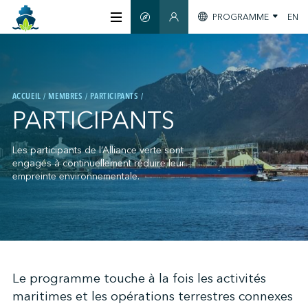
PROGRAMME
EN
GUIDE INTELLIGENT
SECTION MEMBRES
À PROPOS
ACCUEIL
MEMBRES
PARTICIPANTS
CERTIFICATION
PARTICIPANTS
MEMBRES
Les participants de l’Alliance verte sont
engagés à continuellement réduire leur
empreinte environnementale.
GREENTECH
S'INFORMER
;
Le programme touche à la fois les activités
maritimes et les opérations terrestres connexes
NOUS JOINDRE