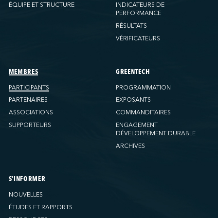
Ports America (New Orleans)
ÉQUIPE ET STRUCTURE
INDICATEURS DE
PERFORMANCE
Ports America (PNAT)
RÉSULTATS
Ports America (Seattle)
VÉRIFICATEURS
Ports America (Tacoma)
Ports America (Tampa)
Ports America (WBCT)
MEMBRES
GREENTECH
Ports America (Wilmington)
PARTICIPANTS
PROGRAMMATION
PSA Halifax
PARTENAIRES
EXPOSANTS
PSA Halifax (Fairview Cove)
ASSOCIATIONS
COMMANDITAIRES
SUPPORTEURS
ENGAGEMENT
QSL America
DÉVELOPPEMENT DURABLE
QSL Canada
ARCHIVES
QSL Integrated Logistics
Rio Tinto (Port-Alfred)
Société Terminaux Montréal Gateway
S'INFORMER
Sollio Agriculture (Hamilton)
NOUVELLES
Sollio Agriculture (Montréal)
ÉTUDES ET RAPPORTS