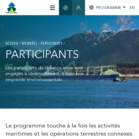
PROGRAMME
EN
GUIDE INTELLIGENT
SECTION MEMBRES
À PROPOS
ACCUEIL
MEMBRES
PARTICIPANTS
CERTIFICATION
PARTICIPANTS
MEMBRES
Les participants de l’Alliance verte sont
engagés à continuellement réduire leur
empreinte environnementale.
GREENTECH
S'INFORMER
;
Le programme touche à la fois les activités
maritimes et les opérations terrestres connexes
NOUS JOINDRE