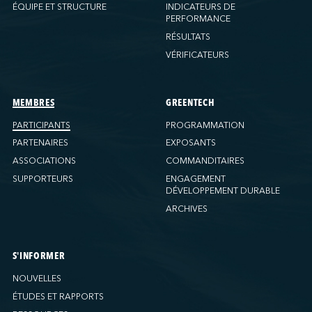
Ports America (New Orleans)
ÉQUIPE ET STRUCTURE
INDICATEURS DE
PERFORMANCE
Ports America (PNAT)
RÉSULTATS
Ports America (Seattle)
VÉRIFICATEURS
Ports America (Tacoma)
Ports America (Tampa)
Ports America (WBCT)
MEMBRES
GREENTECH
Ports America (Wilmington)
PARTICIPANTS
PROGRAMMATION
PSA Halifax
PARTENAIRES
EXPOSANTS
PSA Halifax (Fairview Cove)
ASSOCIATIONS
COMMANDITAIRES
SUPPORTEURS
ENGAGEMENT
QSL America
DÉVELOPPEMENT DURABLE
QSL Canada
ARCHIVES
QSL Integrated Logistics
Rio Tinto (Port-Alfred)
Société Terminaux Montréal Gateway
S'INFORMER
Sollio Agriculture (Hamilton)
NOUVELLES
Sollio Agriculture (Montréal)
ÉTUDES ET RAPPORTS