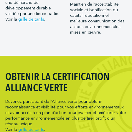
Port Saint John (NB)
une démarche de
Maintien de l’acceptabilité
Metro Ports - Houston
développement durable
Ports of Indiana-Burns Harbor
sociale et bonification du
Metro Ports - Long Beach
validée par une tierce partie.
capital réputationnel;
Ports of Indiana-Jeffersonville
Voir la
grille de tarifs
.
meilleure communication des
Metro Ports - Morehead City
Ports of Indiana-Mount Vernon
actions environnementales
Metro Ports - Stockton
mises en œuvre.
Société du parc industriel et portuaire de Bécancour
Metro Ports - Wilmington
Société du port de Valleyfield
NARL Logistics
Neptune Terminals
New Orleans Terminal LLC
Northumberland Ferries Limited
OBTENIR LA CERTIFICATION
Oceanex
ALLIANCE VERTE
Owen Sound Transportation Company
Pacific Coast Terminals
Devenez participant de l’Alliance verte pour obtenir
Pasha Group (Wilmington)
reconnaissance et visibilité pour vos efforts environnementaux
Pembina Infrastructure and Logistics LP
et avoir accès à un plan d’action pour évaluer et améliorer votre
performance environnementale en plus de tirer profit d’un
Picton Terminals
réseau unique.
PNCT
Voir la
grille de tarifs
.