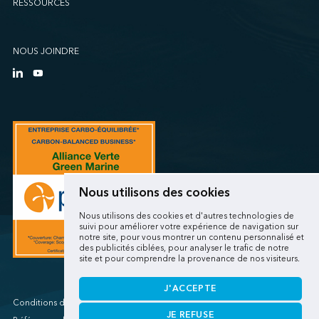
RESSOURCES
Sollio Agriculture (Québec)
SSA Marine (B63 Matson)
SSA Marine (Galveston Cruise)
NOUS JOINDRE
SSA Marine (Long Beach Matson)
SSA Marine (OICT)
SSA Marine (San Diego)
SSA Marine (Stockton)
SSA Marine (Vancouver Cruise)
SSA Marine (West Sacramento)
SSA Marine (West Sitcum Matson)
Nous utilisons des cookies
SSA Marine Canada (Lynnterm)
Nous utilisons des cookies et d'autres technologies de
SSA Marine Canada (Squamish Terminals)
suivi pour améliorer votre expérience de navigation sur
notre site, pour vous montrer un contenu personnalisé et
SSA Marine Canada (Victoria Cruise)
des publicités ciblées, pour analyser le trafic de notre
site et pour comprendre la provenance de nos visiteurs.
SSA Marine Mexico (Lazaro Cardenas)
SSA Marine Mexico (Manzanillo TEC)
J'ACCEPTE
SSA Marine Mexico (Veracruz)
Conditions d'utilisations/Renseignements personnels
JE REFUSE