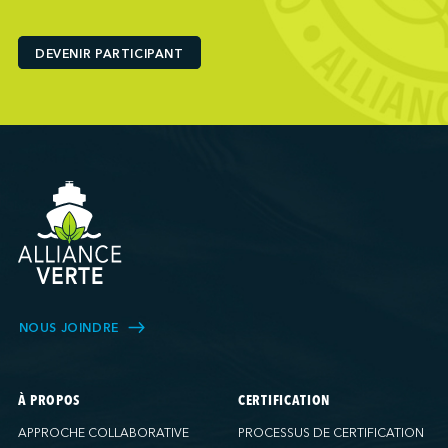
Ports America (Baltimore)
Ports America (Baton Rouge)
DEVENIR PARTICIPANT
Ports America (Bayport)
Ports America (Brooklyn)
Ports America (Charleston)
Ports America (FAPS)
Ports America (Freeport)
Ports America (Galveston)
Ports America (Gulfport)
Ports America (Hueneme)
Ports America (Husky)
Ports America (IAP)
NOUS JOINDRE
Ports America (LA Cruise)
Ports America (MCT)
Ports America (Miami)
À PROPOS
CERTIFICATION
Ports America (NATSS)
APPROCHE COLLABORATIVE
PROCESSUS DE CERTIFICATION