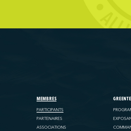
d Ferries Limited
ransportation Company
Terminals
Wilmington)
tructure and Logistics LP
ls
(Baltimore)
 (Baton Rouge)
 (Bayport)
MEMBRES
GREENT
 (Brooklyn)
PARTICIPANTS
PROGRA
(Charleston)
PARTENAIRES
EXPOSA
 (FAPS)
ASSOCIATIONS
COMMAN