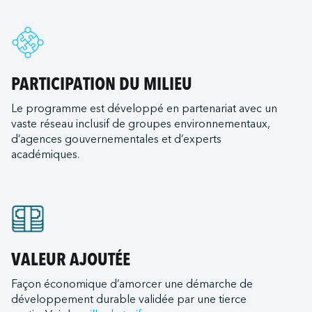
ac Servichem (Sainte-Catherine)
d Ferries Limited
gham
ac Servitank (Bécancour)
International
and
c Servitank (Trois-Rivières)
 Christi
ac - Somavrac (Trois-Rivières)
ransportation Company
PARTICIPATION DU MILIEU
t
nal LLC
als (remorqueurs)
Le programme est développé en partenariat avec un
ton
e ULC
vaste réseau inclusif de groupes environnementaux,
urent
ich
d Terminal Corporation (LRTC)
d’agences gouvernementales et d’experts
s Expeditions
t (Mississippi State Port Authority)
académiques.
ilots
me (Oxnard Harbor District)
Canada
iew
tats-Unis
 Canada
e
ds Lacs
Bay Ferry
rleans
e du Mexique
VALEUR AJOUTÉE
Institute
nd
st
e Transportation
Façon économique d’amorcer une démarche de
ia
LLC (Corpus Christi)
développement durable validée par une tierce
ortation
goula