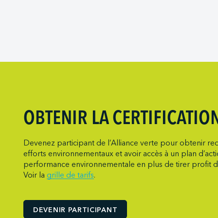
Marine Atlanti
Société des T
Port of Redwo
Metro Cruise 
Viking Expedit
Port of San D
Metro Ports -
Port of Seattle
Metro Ports –
Port of Stockt
Metro Ports - 
Port Saint Joh
Metro Ports - 
Ports of India
Metro Ports -
Ports of Indian
Metro Ports -
OBTENIR LA CERTIFICATIO
Ports of Indi
Metro Ports -
Société du par
Metro Ports - 
Devenez participant de l’Alliance verte pour obtenir rec
efforts environnementaux et avoir accès à un plan d’act
Société du por
Metro Ports -
performance environnementale en plus de tirer profit d
NARL Logistic
Voir la
grille de tarifs
.
Neptune Term
New Orleans T
DEVENIR PARTICIPANT