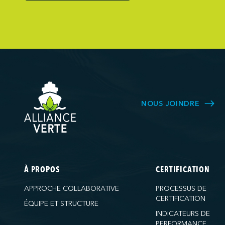
Northumberlan
Oceanex
Owen Sound T
Pacific Coast 
Pasha Group (
Pembina Infras
Picton Termina
NOUS JOINDRE
PNCT
Ports America 
Ports America
Ports America
À PROPOS
CERTIFICATION
Ports America
APPROCHE COLLABORATIVE
PROCESSUS DE
Ports America 
CERTIFICATION
ÉQUIPE ET STRUCTURE
Ports America
INDICATEURS DE
PERFORMANCE