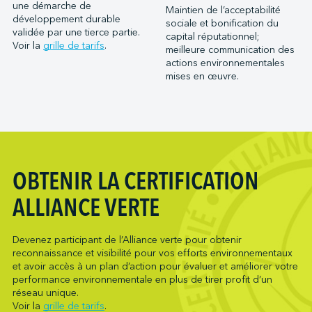
Port Saint John (NB)
une démarche de
Maintien de l’acceptabilité
Metro Ports - Houston
développement durable
Ports of Indiana-Burns Harbor
sociale et bonification du
Metro Ports - Long Beach
validée par une tierce partie.
capital réputationnel;
Ports of Indiana-Jeffersonville
Voir la
grille de tarifs
.
meilleure communication des
Metro Ports - Morehead City
Ports of Indiana-Mount Vernon
actions environnementales
Metro Ports - Stockton
mises en œuvre.
Société du parc industriel et portuaire de Bécancour
Metro Ports - Wilmington
Société du port de Valleyfield
NARL Logistics
Neptune Terminals
New Orleans Terminal LLC
Northumberland Ferries Limited
OBTENIR LA CERTIFICATION
Oceanex
ALLIANCE VERTE
Owen Sound Transportation Company
Pacific Coast Terminals
Devenez participant de l’Alliance verte pour obtenir
Pasha Group (Wilmington)
reconnaissance et visibilité pour vos efforts environnementaux
Pembina Infrastructure and Logistics LP
et avoir accès à un plan d’action pour évaluer et améliorer votre
performance environnementale en plus de tirer profit d’un
Picton Terminals
réseau unique.
PNCT
Voir la
grille de tarifs
.