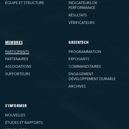
Ports America (New Orleans)
ÉQUIPE ET STRUCTURE
INDICATEURS DE
PERFORMANCE
Ports America (PNAT)
RÉSULTATS
Ports America (Seattle)
VÉRIFICATEURS
Ports America (Tacoma)
Ports America (Tampa)
Ports America (WBCT)
MEMBRES
GREENTECH
Ports America (Wilmington)
PARTICIPANTS
PROGRAMMATION
PSA Halifax
PARTENAIRES
EXPOSANTS
PSA Halifax (Fairview Cove)
ASSOCIATIONS
COMMANDITAIRES
SUPPORTEURS
ENGAGEMENT
QSL America
DÉVELOPPEMENT DURABLE
QSL Canada
ARCHIVES
QSL Integrated Logistics
Rio Tinto (Port-Alfred)
Société Terminaux Montréal Gateway
S'INFORMER
Sollio Agriculture (Hamilton)
NOUVELLES
Sollio Agriculture (Montréal)
ÉTUDES ET RAPPORTS