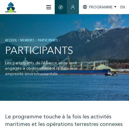
PROGRAMME
EN
GUIDE INTELLIGENT
SECTION MEMBRES
À PROPOS
ACCUEIL
MEMBRES
PARTICIPANTS
CERTIFICATION
PARTICIPANTS
MEMBRES
Les participants de l’Alliance verte sont
engagés à continuellement réduire leur
empreinte environnementale.
GREENTECH
S'INFORMER
;
Le programme touche à la fois les activités
maritimes et les opérations terrestres connexes
NOUS JOINDRE