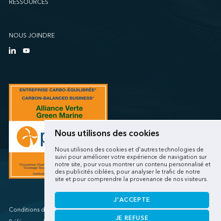
RESSOURCES
Sollio Agriculture (Québec)
SSA Marine (B63 Matson)
SSA Marine (Galveston Cruise)
NOUS JOINDRE
SSA Marine (Long Beach Matson)
SSA Marine (OICT)
SSA Marine (San Diego)
SSA Marine (Stockton)
SSA Marine (Vancouver Cruise)
SSA Marine (West Sacramento)
SSA Marine (West Sitcum Matson)
Nous utilisons des cookies
SSA Marine Canada (Lynnterm)
Nous utilisons des cookies et d'autres technologies de
SSA Marine Canada (Squamish Terminals)
suivi pour améliorer votre expérience de navigation sur
notre site, pour vous montrer un contenu personnalisé et
SSA Marine Canada (Victoria Cruise)
des publicités ciblées, pour analyser le trafic de notre
site et pour comprendre la provenance de nos visiteurs.
SSA Marine Mexico (Lazaro Cardenas)
SSA Marine Mexico (Manzanillo TEC)
J'ACCEPTE
SSA Marine Mexico (Veracruz)
Conditions d'utilisations/Renseignements personnels
JE REFUSE