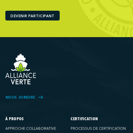
Ports America (Baltimore)
Ports America (Baton Rouge)
DEVENIR PARTICIPANT
Ports America (Bayport)
Ports America (Brooklyn)
Ports America (Charleston)
Ports America (FAPS)
Ports America (Freeport)
Ports America (Galveston)
Ports America (Gulfport)
Ports America (Hueneme)
Ports America (Husky)
Ports America (IAP)
NOUS JOINDRE
Ports America (LA Cruise)
Ports America (MCT)
Ports America (Miami)
À PROPOS
CERTIFICATION
Ports America (NATSS)
APPROCHE COLLABORATIVE
PROCESSUS DE CERTIFICATION