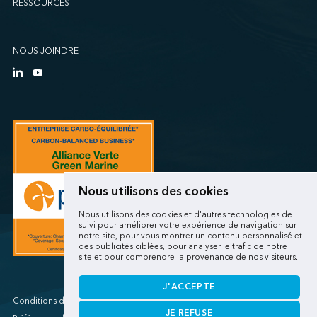
RESSOURCES
Sollio Agriculture (Québec)
SSA Marine (B63 Matson)
SSA Marine (Galveston Cruise)
NOUS JOINDRE
SSA Marine (Long Beach Matson)
SSA Marine (OICT)
SSA Marine (San Diego)
SSA Marine (Stockton)
SSA Marine (Vancouver Cruise)
SSA Marine (West Sacramento)
SSA Marine (West Sitcum Matson)
Nous utilisons des cookies
SSA Marine Canada (Lynnterm)
Nous utilisons des cookies et d'autres technologies de
SSA Marine Canada (Squamish Terminals)
suivi pour améliorer votre expérience de navigation sur
notre site, pour vous montrer un contenu personnalisé et
SSA Marine Canada (Victoria Cruise)
des publicités ciblées, pour analyser le trafic de notre
site et pour comprendre la provenance de nos visiteurs.
SSA Marine Mexico (Lazaro Cardenas)
SSA Marine Mexico (Manzanillo TEC)
J'ACCEPTE
SSA Marine Mexico (Veracruz)
Conditions d'utilisations/Renseignements personnels
JE REFUSE