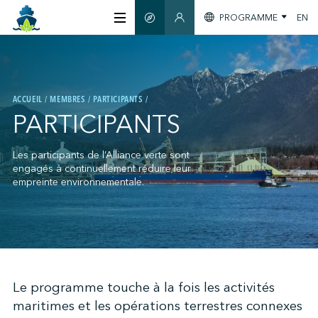
PROGRAMME
EN
GUIDE INTELLIGENT
SECTION MEMBRES
À PROPOS
ACCUEIL
MEMBRES
PARTICIPANTS
CERTIFICATION
PARTICIPANTS
MEMBRES
Les participants de l’Alliance verte sont
engagés à continuellement réduire leur
empreinte environnementale.
GREENTECH
S'INFORMER
;
Le programme touche à la fois les activités
maritimes et les opérations terrestres connexes
NOUS JOINDRE