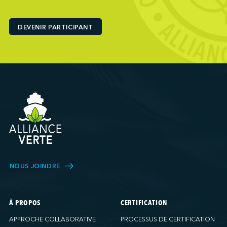
Ports America (Baltimore)
Ports America (Baton Rouge)
DEVENIR PARTICIPANT
Ports America (Bayport)
Ports America (Brooklyn)
Ports America (Charleston)
Ports America (FAPS)
Ports America (Freeport)
Ports America (Galveston)
Ports America (Gulfport)
Ports America (Hueneme)
Ports America (Husky)
Ports America (IAP)
NOUS JOINDRE
Ports America (LA Cruise)
Ports America (MCT)
Ports America (Miami)
À PROPOS
CERTIFICATION
Ports America (NATSS)
APPROCHE COLLABORATIVE
PROCESSUS DE CERTIFICATION