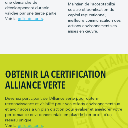
Port Saint John (NB)
une démarche de
Maintien de l’acceptabilité
Metro Ports - Houston
développement durable
Ports of Indiana-Burns Harbor
sociale et bonification du
Metro Ports - Long Beach
validée par une tierce partie.
capital réputationnel;
Ports of Indiana-Jeffersonville
Voir la
grille de tarifs
.
meilleure communication des
Metro Ports - Morehead City
Ports of Indiana-Mount Vernon
actions environnementales
Metro Ports - Stockton
mises en œuvre.
Société du parc industriel et portuaire de Bécancour
Metro Ports - Wilmington
Société du port de Valleyfield
NARL Logistics
Neptune Terminals
New Orleans Terminal LLC
Northumberland Ferries Limited
OBTENIR LA CERTIFICATION
Oceanex
ALLIANCE VERTE
Owen Sound Transportation Company
Pacific Coast Terminals
Devenez participant de l’Alliance verte pour obtenir
Pasha Group (Wilmington)
reconnaissance et visibilité pour vos efforts environnementaux
Pembina Infrastructure and Logistics LP
et avoir accès à un plan d’action pour évaluer et améliorer votre
performance environnementale en plus de tirer profit d’un
Picton Terminals
réseau unique.
PNCT
Voir la
grille de tarifs
.