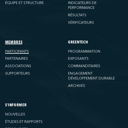
Ports America (New Orleans)
ÉQUIPE ET STRUCTURE
INDICATEURS DE
PERFORMANCE
Ports America (PNAT)
RÉSULTATS
Ports America (Seattle)
VÉRIFICATEURS
Ports America (Tacoma)
Ports America (Tampa)
Ports America (WBCT)
MEMBRES
GREENTECH
Ports America (Wilmington)
PARTICIPANTS
PROGRAMMATION
PSA Halifax
PARTENAIRES
EXPOSANTS
PSA Halifax (Fairview Cove)
ASSOCIATIONS
COMMANDITAIRES
SUPPORTEURS
ENGAGEMENT
QSL America
DÉVELOPPEMENT DURABLE
QSL Canada
ARCHIVES
QSL Integrated Logistics
Rio Tinto (Port-Alfred)
Société Terminaux Montréal Gateway
S'INFORMER
Sollio Agriculture (Hamilton)
NOUVELLES
Sollio Agriculture (Montréal)
ÉTUDES ET RAPPORTS