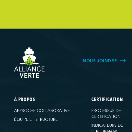
Northumberlan
Oceanex
Owen Sound T
Pacific Coast 
Pasha Group (
Pembina Infras
Picton Termina
NOUS JOINDRE
PNCT
Ports America 
Ports America
Ports America
À PROPOS
CERTIFICATION
Ports America
APPROCHE COLLABORATIVE
PROCESSUS DE
Ports America 
CERTIFICATION
ÉQUIPE ET STRUCTURE
Ports America
INDICATEURS DE
PERFORMANCE