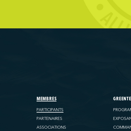
d Ferries Limited
ransportation Company
Terminals
Wilmington)
tructure and Logistics LP
ls
(Baltimore)
 (Baton Rouge)
 (Bayport)
MEMBRES
GREENT
 (Brooklyn)
PARTICIPANTS
PROGRA
(Charleston)
PARTENAIRES
EXPOSA
 (FAPS)
ASSOCIATIONS
COMMAN