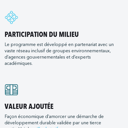
ac Servichem (Sainte-Catherine)
d Ferries Limited
gham
ac Servitank (Bécancour)
International
and
c Servitank (Trois-Rivières)
 Christi
ac - Somavrac (Trois-Rivières)
ransportation Company
PARTICIPATION DU MILIEU
t
nal LLC
als (remorqueurs)
Le programme est développé en partenariat avec un
ton
e ULC
vaste réseau inclusif de groupes environnementaux,
urent
ich
d Terminal Corporation (LRTC)
d’agences gouvernementales et d’experts
s Expeditions
t (Mississippi State Port Authority)
académiques.
ilots
me (Oxnard Harbor District)
Canada
iew
tats-Unis
 Canada
e
ds Lacs
Bay Ferry
rleans
e du Mexique
VALEUR AJOUTÉE
Institute
nd
st
e Transportation
Façon économique d’amorcer une démarche de
ia
LLC (Corpus Christi)
développement durable validée par une tierce
ortation
goula