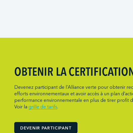
Marine Atlanti
Société des T
Port of Redwo
Metro Cruise 
Viking Expedit
Port of San D
Metro Ports -
Port of Seattle
Metro Ports –
Port of Stockt
Metro Ports - 
Port Saint Joh
Metro Ports - 
Ports of India
Metro Ports -
Ports of Indian
Metro Ports -
OBTENIR LA CERTIFICATIO
Ports of Indi
Metro Ports -
Société du par
Metro Ports - 
Devenez participant de l’Alliance verte pour obtenir rec
efforts environnementaux et avoir accès à un plan d’act
Société du por
Metro Ports -
performance environnementale en plus de tirer profit d
NARL Logistic
Voir la
grille de tarifs
.
Neptune Term
New Orleans T
DEVENIR PARTICIPANT