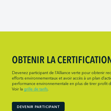
Marine Atlanti
Société des T
Port of Redwo
Metro Cruise 
Viking Expedit
Port of San D
Metro Ports -
Port of Seattle
Metro Ports –
Port of Stockt
Metro Ports - 
Port Saint Joh
Metro Ports - 
Ports of India
Metro Ports -
Ports of Indian
Metro Ports -
OBTENIR LA CERTIFICATIO
Ports of Indi
Metro Ports -
Société du par
Metro Ports - 
Devenez participant de l’Alliance verte pour obtenir rec
efforts environnementaux et avoir accès à un plan d’act
Société du por
Metro Ports -
performance environnementale en plus de tirer profit d
NARL Logistic
Voir la
grille de tarifs
.
Neptune Term
New Orleans T
DEVENIR PARTICIPANT