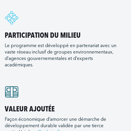
rac Servichem (Québec)
d Ferries Limited
gham
ac Servitank (Bécancour)
International
and
c Servitank (Trois-Rivières)
 Christi
ac - Somavrac (Trois-Rivières)
ransportation Company
PARTICIPATION DU MILIEU
t
nal LLC
als (remorqueurs)
Le programme est développé en partenariat avec un
ton
e ULC
vaste réseau inclusif de groupes environnementaux,
urent
ich
d Terminal Corporation (LRTC)
d’agences gouvernementales et d’experts
s Expeditions
t (Mississippi State Port Authority)
académiques.
ilots
me (Oxnard Harbor District)
Canada
iew
tats-Unis
 Canada
e
ds Lacs
Bay Ferry
rleans
e du Mexique
VALEUR AJOUTÉE
Institute
nd
st
e Transportation
Façon économique d’amorcer une démarche de
ia
LLC (Corpus Christi)
développement durable validée par une tierce
ortation
goula