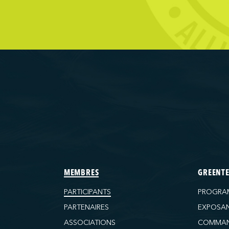
d Ferries Limited
ransportation Company
Terminals
Wilmington)
tructure and Logistics LP
ls
(Baltimore)
 (Baton Rouge)
 (Bayport)
MEMBRES
GREENT
 (Brooklyn)
PARTICIPANTS
PROGRA
(Charleston)
PARTENAIRES
EXPOSA
 (FAPS)
ASSOCIATIONS
COMMAN