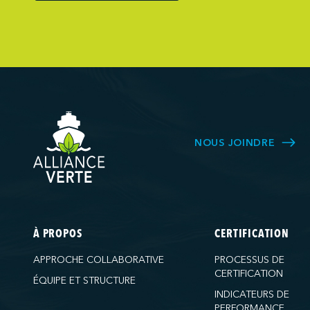
Northumberlan
Oceanex
Owen Sound T
Pacific Coast 
Pasha Group (
Pembina Infras
Picton Termina
NOUS JOINDRE
PNCT
Ports America 
Ports America
Ports America
À PROPOS
CERTIFICATION
Ports America
APPROCHE COLLABORATIVE
PROCESSUS DE
Ports America 
CERTIFICATION
ÉQUIPE ET STRUCTURE
Ports America
INDICATEURS DE
PERFORMANCE