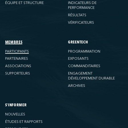
Ports America (New Orleans)
ÉQUIPE ET STRUCTURE
INDICATEURS DE
PERFORMANCE
Ports America (PNAT)
RÉSULTATS
Ports America (Seattle)
VÉRIFICATEURS
Ports America (Tacoma)
Ports America (Tampa)
Ports America (WBCT)
MEMBRES
GREENTECH
Ports America (Wilmington)
PARTICIPANTS
PROGRAMMATION
PSA Halifax
PARTENAIRES
EXPOSANTS
PSA Halifax (Fairview Cove)
ASSOCIATIONS
COMMANDITAIRES
SUPPORTEURS
ENGAGEMENT
QSL America
DÉVELOPPEMENT DURABLE
QSL Canada
ARCHIVES
QSL Integrated Logistics
Rio Tinto (Port-Alfred)
Société Terminaux Montréal Gateway
S'INFORMER
Sollio Agriculture (Hamilton)
NOUVELLES
Sollio Agriculture (Montréal)
ÉTUDES ET RAPPORTS