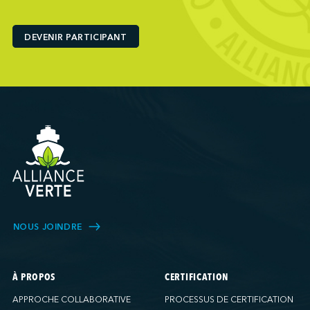
Ports America (Baltimore)
Ports America (Baton Rouge)
DEVENIR PARTICIPANT
Ports America (Bayport)
Ports America (Brooklyn)
Ports America (Charleston)
Ports America (FAPS)
Ports America (Freeport)
Ports America (Galveston)
Ports America (Gulfport)
Ports America (Hueneme)
Ports America (Husky)
Ports America (IAP)
NOUS JOINDRE
Ports America (LA Cruise)
Ports America (MCT)
Ports America (Miami)
À PROPOS
CERTIFICATION
Ports America (NATSS)
APPROCHE COLLABORATIVE
PROCESSUS DE CERTIFICATION