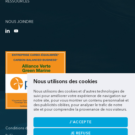
RESSOURCES
Sollio Agriculture (Québec)
SSA Marine (B63 Matson)
SSA Marine (Galveston Cruise)
NOUS JOINDRE
SSA Marine (Long Beach Matson)
SSA Marine (OICT)
SSA Marine (San Diego)
SSA Marine (Stockton)
SSA Marine (Vancouver Cruise)
SSA Marine (West Sacramento)
SSA Marine (West Sitcum Matson)
Nous utilisons des cookies
SSA Marine Canada (Lynnterm)
Nous utilisons des cookies et d'autres technologies de
SSA Marine Canada (Squamish Terminals)
suivi pour améliorer votre expérience de navigation sur
notre site, pour vous montrer un contenu personnalisé et
SSA Marine Canada (Victoria Cruise)
des publicités ciblées, pour analyser le trafic de notre
site et pour comprendre la provenance de nos visiteurs.
SSA Marine Mexico (Lazaro Cardenas)
SSA Marine Mexico (Manzanillo TEC)
J'ACCEPTE
SSA Marine Mexico (Veracruz)
Conditions d'utilisations/Renseignements personnels
JE REFUSE