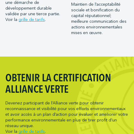
Port Saint John (NB)
une démarche de
Maintien de l’acceptabilité
Metro Ports - Houston
développement durable
Ports of Indiana-Burns Harbor
sociale et bonification du
Metro Ports - Long Beach
validée par une tierce partie.
capital réputationnel;
Ports of Indiana-Jeffersonville
Voir la
grille de tarifs
.
meilleure communication des
Metro Ports - Morehead City
Ports of Indiana-Mount Vernon
actions environnementales
Metro Ports - Stockton
mises en œuvre.
Société du parc industriel et portuaire de Bécancour
Metro Ports - Wilmington
Société du port de Valleyfield
NARL Logistics
Neptune Terminals
New Orleans Terminal LLC
Northumberland Ferries Limited
OBTENIR LA CERTIFICATION
Oceanex
ALLIANCE VERTE
Owen Sound Transportation Company
Pacific Coast Terminals
Devenez participant de l’Alliance verte pour obtenir
Pasha Group (Wilmington)
reconnaissance et visibilité pour vos efforts environnementaux
Pembina Infrastructure and Logistics LP
et avoir accès à un plan d’action pour évaluer et améliorer votre
performance environnementale en plus de tirer profit d’un
Picton Terminals
réseau unique.
PNCT
Voir la
grille de tarifs
.