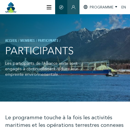
PROGRAMME
EN
GUIDE INTELLIGENT
SECTION MEMBRES
À PROPOS
ACCUEIL
MEMBRES
PARTICIPANTS
CERTIFICATION
PARTICIPANTS
MEMBRES
Les participants de l’Alliance verte sont
engagés à continuellement réduire leur
empreinte environnementale.
GREENTECH
S'INFORMER
;
Le programme touche à la fois les activités
maritimes et les opérations terrestres connexes
NOUS JOINDRE