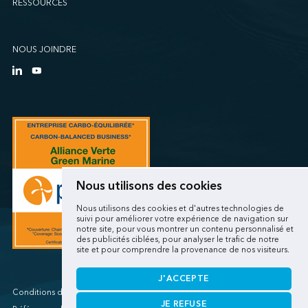
RESSOURCES
Sollio Agriculture (Québec)
SSA Marine (B63 Matson)
SSA Marine (Galveston Cruise)
NOUS JOINDRE
SSA Marine (Long Beach Matson)
SSA Marine (OICT)
SSA Marine (San Diego)
SSA Marine (Stockton)
SSA Marine (Vancouver Cruise)
SSA Marine (West Sacramento)
SSA Marine (West Sitcum Matson)
Nous utilisons des cookies
SSA Marine Canada (Lynnterm)
Nous utilisons des cookies et d'autres technologies de
SSA Marine Canada (Squamish Terminals)
suivi pour améliorer votre expérience de navigation sur
notre site, pour vous montrer un contenu personnalisé et
SSA Marine Canada (Victoria Cruise)
des publicités ciblées, pour analyser le trafic de notre
site et pour comprendre la provenance de nos visiteurs.
SSA Marine Mexico (Lazaro Cardenas)
SSA Marine Mexico (Manzanillo TEC)
J'ACCEPTE
SSA Marine Mexico (Veracruz)
Conditions d'utilisations/Renseignements personnels
JE REFUSE