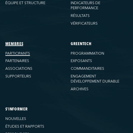
Ports America (New Orleans)
ÉQUIPE ET STRUCTURE
INDICATEURS DE
PERFORMANCE
Ports America (PNAT)
RÉSULTATS
Ports America (Seattle)
VÉRIFICATEURS
Ports America (Tacoma)
Ports America (Tampa)
Ports America (WBCT)
MEMBRES
GREENTECH
Ports America (Wilmington)
PARTICIPANTS
PROGRAMMATION
PSA Halifax
PARTENAIRES
EXPOSANTS
PSA Halifax (Fairview Cove)
ASSOCIATIONS
COMMANDITAIRES
SUPPORTEURS
ENGAGEMENT
QSL America
DÉVELOPPEMENT DURABLE
QSL Canada
ARCHIVES
QSL Integrated Logistics
Rio Tinto (Port-Alfred)
Société Terminaux Montréal Gateway
S'INFORMER
Sollio Agriculture (Hamilton)
NOUVELLES
Sollio Agriculture (Montréal)
ÉTUDES ET RAPPORTS