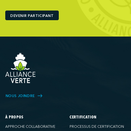
Ports America (Baltimore)
Ports America (Baton Rouge)
DEVENIR PARTICIPANT
Ports America (Bayport)
Ports America (Brooklyn)
Ports America (Charleston)
Ports America (FAPS)
Ports America (Freeport)
Ports America (Galveston)
Ports America (Gulfport)
Ports America (Hueneme)
Ports America (Husky)
Ports America (IAP)
NOUS JOINDRE
Ports America (LA Cruise)
Ports America (MCT)
Ports America (Miami)
À PROPOS
CERTIFICATION
Ports America (NATSS)
APPROCHE COLLABORATIVE
PROCESSUS DE CERTIFICATION