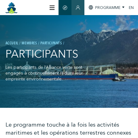
PROGRAMME
EN
GUIDE INTELLIGENT
SECTION MEMBRES
À PROPOS
ACCUEIL
MEMBRES
PARTICIPANTS
CERTIFICATION
PARTICIPANTS
MEMBRES
Les participants de l’Alliance verte sont
engagés à continuellement réduire leur
empreinte environnementale.
GREENTECH
S'INFORMER
;
Le programme touche à la fois les activités
maritimes et les opérations terrestres connexes
NOUS JOINDRE