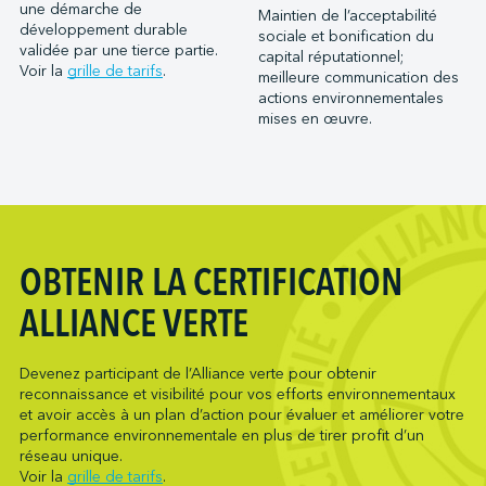
Port Saint John (NB)
une démarche de
Maintien de l’acceptabilité
Metro Ports - Houston
développement durable
Ports of Indiana-Burns Harbor
sociale et bonification du
Metro Ports - Long Beach
validée par une tierce partie.
capital réputationnel;
Ports of Indiana-Jeffersonville
Voir la
grille de tarifs
.
meilleure communication des
Metro Ports - Morehead City
Ports of Indiana-Mount Vernon
actions environnementales
Metro Ports - Stockton
mises en œuvre.
Société du parc industriel et portuaire de Bécancour
Metro Ports - Wilmington
Société du port de Valleyfield
NARL Logistics
Neptune Terminals
New Orleans Terminal LLC
Northumberland Ferries Limited
OBTENIR LA CERTIFICATION
Oceanex
ALLIANCE VERTE
Owen Sound Transportation Company
Pacific Coast Terminals
Devenez participant de l’Alliance verte pour obtenir
Pasha Group (Wilmington)
reconnaissance et visibilité pour vos efforts environnementaux
Pembina Infrastructure and Logistics LP
et avoir accès à un plan d’action pour évaluer et améliorer votre
performance environnementale en plus de tirer profit d’un
Picton Terminals
réseau unique.
PNCT
Voir la
grille de tarifs
.