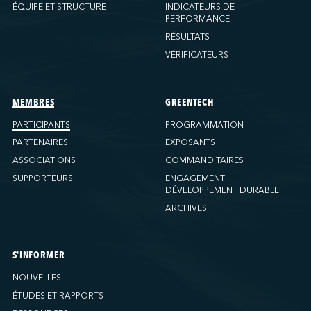
Ports America (New Orleans)
ÉQUIPE ET STRUCTURE
INDICATEURS DE
PERFORMANCE
Ports America (PNAT)
RÉSULTATS
Ports America (Seattle)
VÉRIFICATEURS
Ports America (Tacoma)
Ports America (Tampa)
Ports America (WBCT)
MEMBRES
GREENTECH
Ports America (Wilmington)
PARTICIPANTS
PROGRAMMATION
PSA Halifax
PARTENAIRES
EXPOSANTS
PSA Halifax (Fairview Cove)
ASSOCIATIONS
COMMANDITAIRES
SUPPORTEURS
ENGAGEMENT
QSL America
DÉVELOPPEMENT DURABLE
QSL Canada
ARCHIVES
QSL Integrated Logistics
Rio Tinto (Port-Alfred)
Société Terminaux Montréal Gateway
S'INFORMER
Sollio Agriculture (Hamilton)
NOUVELLES
Sollio Agriculture (Montréal)
ÉTUDES ET RAPPORTS