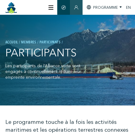
PROGRAMME
EN
GUIDE INTELLIGENT
SECTION MEMBRES
À PROPOS
ACCUEIL
MEMBRES
PARTICIPANTS
CERTIFICATION
PARTICIPANTS
MEMBRES
Les participants de l’Alliance verte sont
engagés à continuellement réduire leur
empreinte environnementale.
GREENTECH
S'INFORMER
;
Le programme touche à la fois les activités
maritimes et les opérations terrestres connexes
NOUS JOINDRE