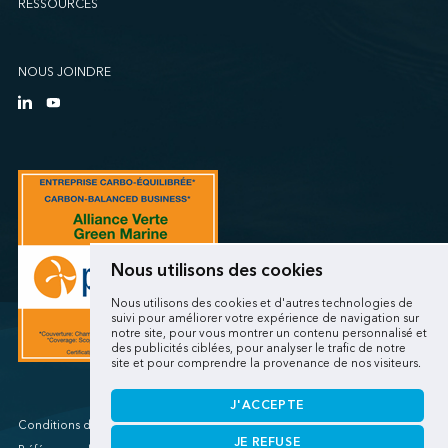
RESSOURCES
Sollio Agriculture (Québec)
SSA Marine (B63 Matson)
SSA Marine (Galveston Cruise)
NOUS JOINDRE
SSA Marine (Long Beach Matson)
SSA Marine (OICT)
SSA Marine (San Diego)
SSA Marine (Stockton)
SSA Marine (Vancouver Cruise)
SSA Marine (West Sacramento)
SSA Marine (West Sitcum Matson)
Nous utilisons des cookies
SSA Marine Canada (Lynnterm)
Nous utilisons des cookies et d'autres technologies de
SSA Marine Canada (Squamish Terminals)
suivi pour améliorer votre expérience de navigation sur
notre site, pour vous montrer un contenu personnalisé et
SSA Marine Canada (Victoria Cruise)
des publicités ciblées, pour analyser le trafic de notre
site et pour comprendre la provenance de nos visiteurs.
SSA Marine Mexico (Lazaro Cardenas)
SSA Marine Mexico (Manzanillo TEC)
J'ACCEPTE
SSA Marine Mexico (Veracruz)
Conditions d'utilisations/Renseignements personnels
JE REFUSE