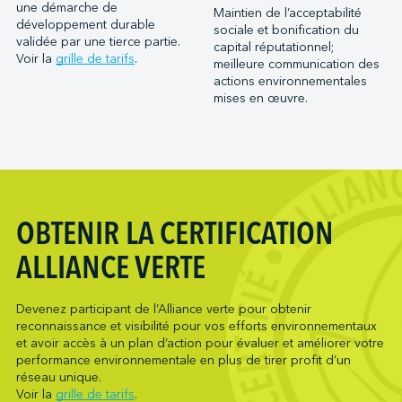
Port Saint John (NB)
une démarche de
Maintien de l’acceptabilité
Metro Ports - Houston
développement durable
Ports of Indiana-Burns Harbor
sociale et bonification du
Metro Ports - Long Beach
validée par une tierce partie.
capital réputationnel;
Ports of Indiana-Jeffersonville
Voir la
grille de tarifs
.
meilleure communication des
Metro Ports - Morehead City
Ports of Indiana-Mount Vernon
actions environnementales
Metro Ports - Stockton
mises en œuvre.
Société du parc industriel et portuaire de Bécancour
Metro Ports - Wilmington
Société du port de Valleyfield
NARL Logistics
Neptune Terminals
New Orleans Terminal LLC
Northumberland Ferries Limited
OBTENIR LA CERTIFICATION
Oceanex
ALLIANCE VERTE
Owen Sound Transportation Company
Pacific Coast Terminals
Devenez participant de l’Alliance verte pour obtenir
Pasha Group (Wilmington)
reconnaissance et visibilité pour vos efforts environnementaux
Pembina Infrastructure and Logistics LP
et avoir accès à un plan d’action pour évaluer et améliorer votre
performance environnementale en plus de tirer profit d’un
Picton Terminals
réseau unique.
PNCT
Voir la
grille de tarifs
.