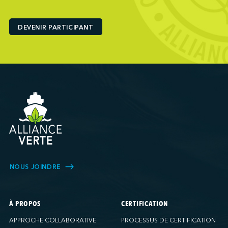
Ports America (Baltimore)
Ports America (Baton Rouge)
DEVENIR PARTICIPANT
Ports America (Bayport)
Ports America (Brooklyn)
Ports America (Charleston)
Ports America (FAPS)
Ports America (Freeport)
Ports America (Galveston)
Ports America (Gulfport)
Ports America (Hueneme)
Ports America (Husky)
Ports America (IAP)
NOUS JOINDRE
Ports America (LA Cruise)
Ports America (MCT)
Ports America (Miami)
À PROPOS
CERTIFICATION
Ports America (NATSS)
APPROCHE COLLABORATIVE
PROCESSUS DE CERTIFICATION