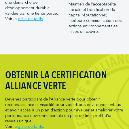
Port Saint John (NB)
une démarche de
Maintien de l’acceptabilité
Metro Ports - Houston
développement durable
Ports of Indiana-Burns Harbor
sociale et bonification du
Metro Ports - Long Beach
validée par une tierce partie.
capital réputationnel;
Ports of Indiana-Jeffersonville
Voir la
grille de tarifs
.
meilleure communication des
Metro Ports - Morehead City
Ports of Indiana-Mount Vernon
actions environnementales
Metro Ports - Stockton
mises en œuvre.
Société du parc industriel et portuaire de Bécancour
Metro Ports - Wilmington
Société du port de Valleyfield
NARL Logistics
Neptune Terminals
New Orleans Terminal LLC
Northumberland Ferries Limited
OBTENIR LA CERTIFICATION
Oceanex
ALLIANCE VERTE
Owen Sound Transportation Company
Pacific Coast Terminals
Devenez participant de l’Alliance verte pour obtenir
Pasha Group (Wilmington)
reconnaissance et visibilité pour vos efforts environnementaux
Pembina Infrastructure and Logistics LP
et avoir accès à un plan d’action pour évaluer et améliorer votre
performance environnementale en plus de tirer profit d’un
Picton Terminals
réseau unique.
PNCT
Voir la
grille de tarifs
.