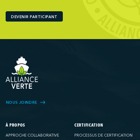
Ports America (Baltimore)
Ports America (Baton Rouge)
DEVENIR PARTICIPANT
Ports America (Bayport)
Ports America (Brooklyn)
Ports America (Charleston)
Ports America (FAPS)
Ports America (Freeport)
Ports America (Galveston)
Ports America (Gulfport)
Ports America (Hueneme)
Ports America (Husky)
Ports America (IAP)
NOUS JOINDRE
Ports America (LA Cruise)
Ports America (MCT)
Ports America (Miami)
À PROPOS
CERTIFICATION
Ports America (NATSS)
APPROCHE COLLABORATIVE
PROCESSUS DE CERTIFICATION