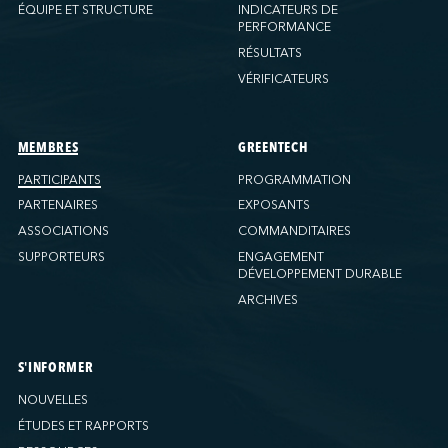
Ports America (New Orleans)
ÉQUIPE ET STRUCTURE
INDICATEURS DE
PERFORMANCE
Ports America (PNAT)
RÉSULTATS
Ports America (Seattle)
VÉRIFICATEURS
Ports America (Tacoma)
Ports America (Tampa)
Ports America (WBCT)
MEMBRES
GREENTECH
Ports America (Wilmington)
PARTICIPANTS
PROGRAMMATION
PSA Halifax
PARTENAIRES
EXPOSANTS
PSA Halifax (Fairview Cove)
ASSOCIATIONS
COMMANDITAIRES
SUPPORTEURS
ENGAGEMENT
QSL America
DÉVELOPPEMENT DURABLE
QSL Canada
ARCHIVES
QSL Integrated Logistics
Rio Tinto (Port-Alfred)
Société Terminaux Montréal Gateway
S'INFORMER
Sollio Agriculture (Hamilton)
NOUVELLES
Sollio Agriculture (Montréal)
ÉTUDES ET RAPPORTS