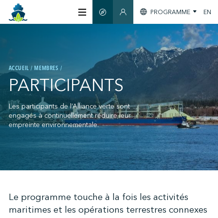
PROGRAMME
EN
GUIDE INTELLIGENT
SECTION MEMBRES
À PROPOS
ACCUEIL
MEMBRES
CERTIFICATION
PARTICIPANTS
MEMBRES
Les participants de l’Alliance verte sont
engagés à continuellement réduire leur
empreinte environnementale.
GREENTECH
S'INFORMER
;
Le programme touche à la fois les activités
maritimes et les opérations terrestres connexes
NOUS JOINDRE