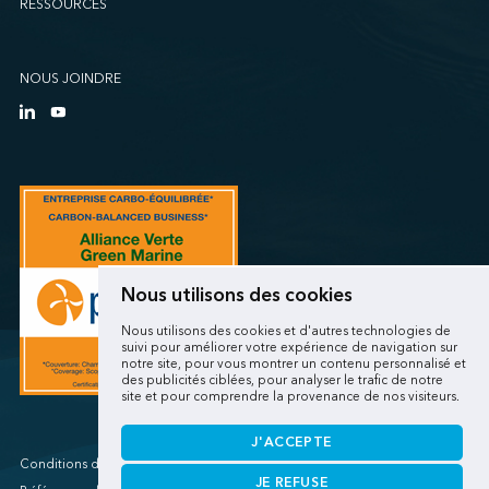
RESSOURCES
Sollio Agriculture (Québec)
SSA Marine (B63 Matson)
SSA Marine (Galveston Cruise)
NOUS JOINDRE
SSA Marine (Long Beach Matson)
SSA Marine (OICT)
SSA Marine (San Diego)
SSA Marine (Stockton)
SSA Marine (Vancouver Cruise)
SSA Marine (West Sacramento)
SSA Marine (West Sitcum Matson)
Nous utilisons des cookies
SSA Marine Canada (Lynnterm)
Nous utilisons des cookies et d'autres technologies de
SSA Marine Canada (Squamish Terminals)
suivi pour améliorer votre expérience de navigation sur
notre site, pour vous montrer un contenu personnalisé et
SSA Marine Canada (Victoria Cruise)
des publicités ciblées, pour analyser le trafic de notre
site et pour comprendre la provenance de nos visiteurs.
SSA Marine Mexico (Lazaro Cardenas)
SSA Marine Mexico (Manzanillo TEC)
J'ACCEPTE
SSA Marine Mexico (Veracruz)
Conditions d'utilisations/Renseignements personnels
JE REFUSE